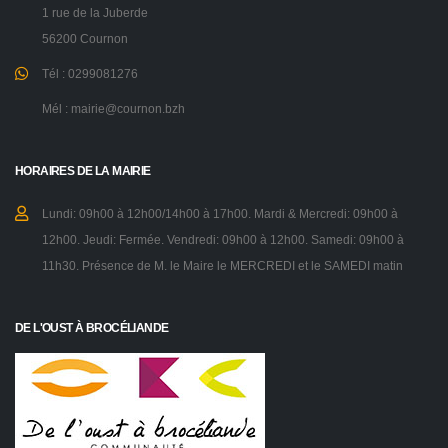
1 rue de la Juberde
56200 Cournon
Tél : 0299081276
Mél : mairie@cournon.bzh
HORAIRES DE LA MAIRIE
Lundi: 09h00 à 12h00/14h00 à 17h00. Mardi & Mercredi: 09h00 à
12h00. Jeudi: Fermée. Vendredi: 09h00 à 12h00. Samedi: 09h00 à
11h30. Présence de M. le Maire le MERCREDI et le SAMEDI matin
DE L'OUST À BROCÉLIANDE