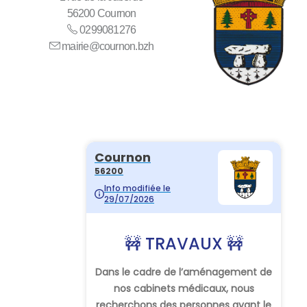
56200 Cournon
0299081276
mairie@cournon.bzh